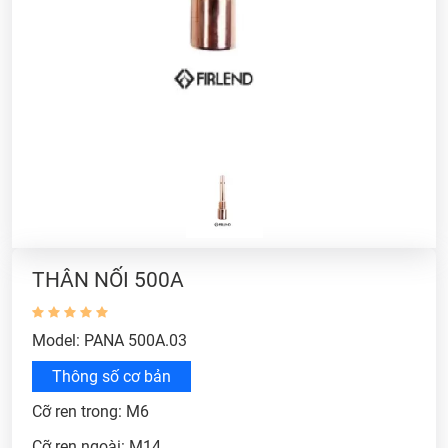
THÂN NỐI 500A
Model: PANA 500A.03
Thông số cơ bản
Cỡ ren trong: M6
Cỡ ren ngoài: M14