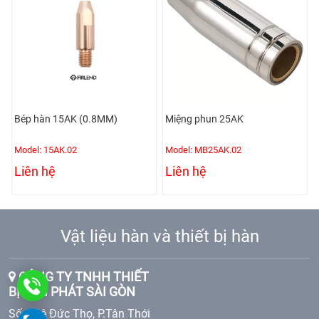
Bép hàn 15AK (0.8MM)
Miệng phun 25AK
Model: 15AK.02
Model: MB25AK.02
Liên hệ
Liên hệ
Vật liệu hàn và thiết bị hàn
CÔNG TY TNHH THIẾT
0904512389
BỊ TÂN PHÁT SÀI GÒN
Số 1 Lê Đức Thọ, P.Tân Thới